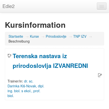
Edie2
Deutsch (de)
Kursinformation
Sie sind nicht angemeldet. (
Login
)
Startseite
→
Kurse
→
Prirodoslovlje
→
TNP IZV
→
Beschreibung
Terenska nastava iz
prirodoslovlja IZVANREDNI
Trainer/in:
dr. sc.
Darinka Kiš-Novak, dipl.
ing. biol. s ekol., prof.
biol.