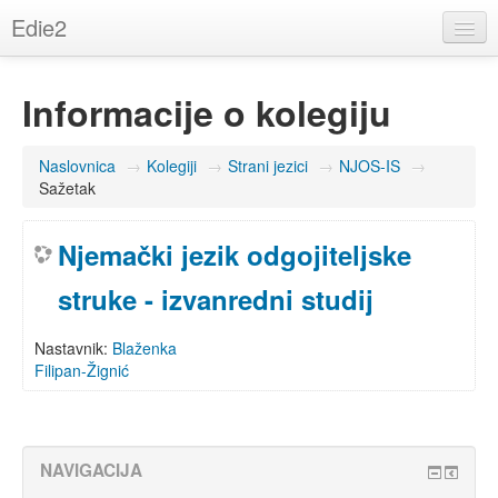
Edie2
Hrvatski (hr)
Informacije o kolegiju
Niste prijavljeni na sustav. (
Prijava
)
Naslovnica
→
Kolegiji
→
Strani jezici
→
NJOS-IS
→
Sažetak
Njemački jezik odgojiteljske
struke - izvanredni studij
Nastavnik:
Blaženka
Filipan-Žignić
NAVIGACIJA