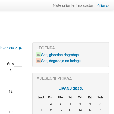
Niste prijavljeni na sustav. (
Prijava
)
lovoz 2025.
▶
LEGENDA
Skrij globalne događaje
Skrij događaje na kolegiju
Sub
5
MJESEČNI PRIKAZ
LIPANJ 2025.
12
Ned
Pon
Uto
Sri
Čet
Pet
Sub
1
2
3
4
5
6
7
8
9
10
11
12
13
14
19